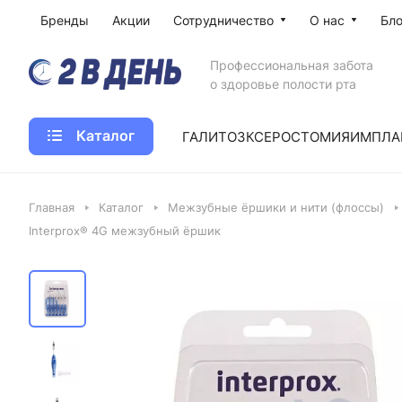
Бренды
Акции
Сотрудничество
О нас
Бло
Профессиональная забота
о здоровье полости рта
Каталог
ГАЛИТОЗ
КСЕРОСТОМИЯ
ИМПЛА
Главная
Каталог
Межзубные ёршики и нити (флоссы)
Interprox® 4G межзубный ёршик