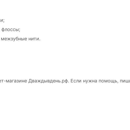
и;
 флоссы;
 межзубные нити.
ет-магазине Дваждывдень.рф. Если нужна помощь, пиши