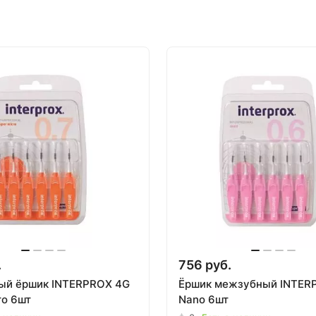
.
756 руб.
ый ёршик INTERPROX 4G
Ёршик межзубный INTER
ro 6шт
Nano 6шт