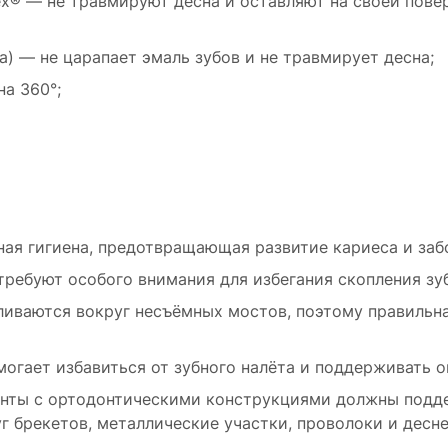
x® — не травмируют десна и оставляют на своей повер
) — не царапает эмаль зубов и не травмирует десна;
на 360°;
я гигиена, предотвращающая развитие кариеса и заб
ебуют особого внимания для избегания скопления зуб
иваются вокруг несъёмных мостов, поэтому правильна
огает избавиться от зубного налёта и поддерживать о
енты с ортодонтическими конструкциями должны подде
г брекетов, металлические участки, проволоки и десне