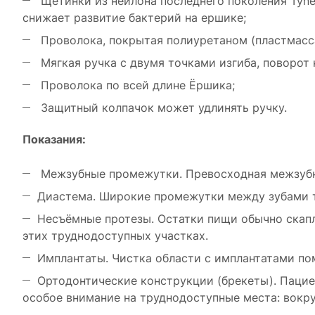
Щетинки из нейлона последнего поколения Tyne
снижает развитие бактерий на ершике;
Проволока, покрытая полиуретаном (пластмасса
Мягкая ручка с двумя точками изгиба, поворот 
Проволока по всей длине Ёршика;
Защитный колпачок может удлинять ручку.
Показания:
Межзубные промежутки. Превосходная межзубна
Диастема. Широкие промежутки между зубами тр
Несъёмные протезы. Остатки пищи обычно скапл
этих труднодоступных участках.
Имплантаты. Чистка области с имплантатами пом
Ортодонтические конструкции (брекеты). Паци
особое внимание на труднодоступные места: вокру