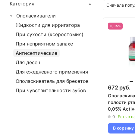
Категория
Сначала поп
Ополаскиватели
Жидкости для ирригатора
0,05%
При сухости (ксеростомия)
При неприятном запахе
Антисептические
Для десен
Для ежедневного применения
Ополаскиватель для брекетов
672 руб.
При чувствительности зубов
Ополаскива
полости рта
0,05% Activ
мл
0
Есть в н
В корзину