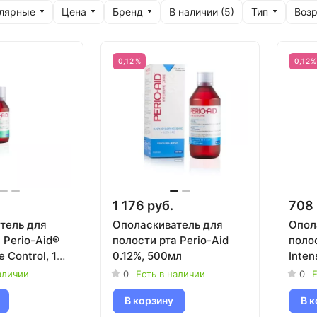
улярные
Цена
Бренд
Тип
Возр
В наличии (
5
)
0,12%
0,12
1 176 руб.
708 
тель для
Ополаскиватель для
Опол
 Perio-Aid®
полости рта Perio-Aid
полос
e Control, 150
0.12%, 500мл
Inten
мл
аличии
0
Есть в наличии
0
Е
В корзину
В к