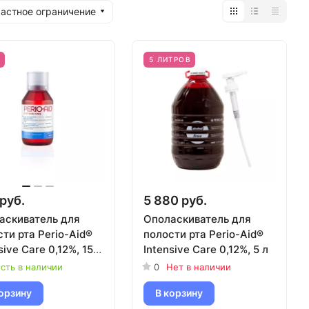
астное ограничение
%
5 ЛИТРОВ
руб.
5 880 руб.
аскиватель для
Ополаскиватель для
ти рта Perio-Aid®
полости рта Perio-Aid®
sive Care 0,12%, 150
Intensive Care 0,12%, 5 л
сть в наличии
0
Нет в наличии
орзину
В корзину