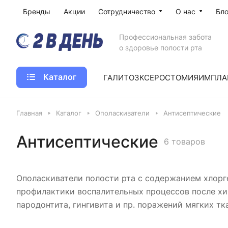
Бренды
Акции
Сотрудничество
О нас
Бло
Профессиональная забота
о здоровье полости рта
Каталог
ГАЛИТОЗ
КСЕРОСТОМИЯ
ИМПЛА
Главная
Каталог
Ополаскиватели
Антисептические
Антисептические
6 товаров
Ополаскиватели полости рта с содержанием хлорг
профилактики воспалительных процессов после хи
пародонтита, гингивита и пр. поражений мягких тк