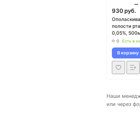
930 руб.
Ополаскива
полости рта
0,05%, 500
0
Есть в н
В корзину
Наши менедже
или через фо