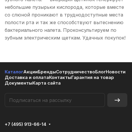
небольшие пузырьки кислорода, которые вместе
со слюной проникают в труднодоступные места
полости рта и так же способствуют вытеснению
бактериального налета. Проконсультируем по
зубным электрическим щеткам. Удачных покупок!
Каталог
Акции
Бренды
Сотрудничество
Блог
Новости
Доставка и оплата
Контакты
Гарантия на товар
Документы
Карта сайта
+7 (495) 913-66-14