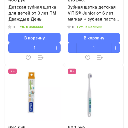
Детская зубная щетка
Зубная щетка детская
для детей от 0 лет ТМ
VITIS® Junior от 6 лет,
Дважды в День
мягкая + зубная паста
VITIS® Junior 15мл
0
0
Есть в наличии
Есть в наличии
В корзину
В корзину
2+
0+
684 руб.
600 руб.