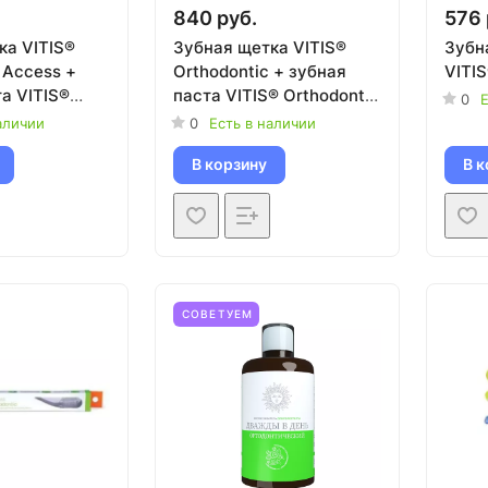
840 руб.
576 
ка VITIS®
Зубная щетка VITIS®
Зубн
 Access +
Orthodontic + зубная
VITI
а VITIS®
паста VITIS® Orthodontic
0
Е
 15 мл
15мл
аличии
0
Есть в наличии
В корзину
В к
СОВЕТУЕМ