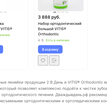
3 888 руб.
ка
Набор ортодонтический
 VITIS®
большой VITIS®
Orthodontic
аличии
0
Есть в наличии
В корзину
ые линейки продукции 2 В День и VITIS® Orthodontic в
 который позволяет комплексно подойти к чистке зубов
ортодонтического лечения. Дваждывдень.рф рекоменду
несъемными ортодонтическими и ортопедическими конс