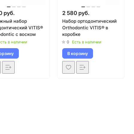
0 руб.
2 580 руб.
жный набор
Набор ортодонтический
донтический VITIS®
Orthodontic VITIS® в
dontic c воском
коробке
сть в наличии
0
Есть в наличии
орзину
В корзину