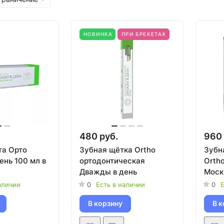
НОВИНКА
ПРИ БРЕКЕТАХ
480 руб.
960 
та Орто
Зубная щётка Ortho
Зубн
ень 100 мл в
ортодонтическая
Ortho
Дважды в день
Моск
аличии
0
Есть в наличии
0
Е
В корзину
В к