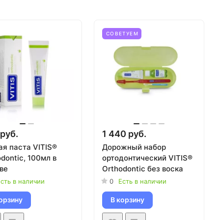
СОВЕТУЕМ
руб.
1 440 руб.
ая паста VITIS®
Дорожный набор
dontic, 100мл в
ортодонтический VITIS®
ве
Orthodontic без воска
сть в наличии
0
Есть в наличии
орзину
В корзину