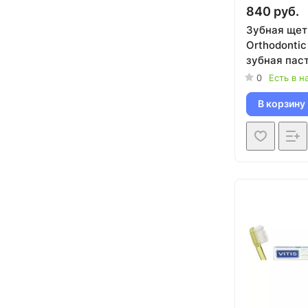
840 руб.
Зубная щет
Orthodontic
зубная паст
Orthodontic
0
Есть в н
В корзину