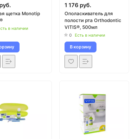
руб.
1 176 руб.
ая щетка Monotip
Ополаскиватель для
S®
полости рта Orthodontic
VITIS®, 500мл
сть в наличии
0
Есть в наличии
орзину
В корзину