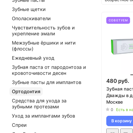
Зубные пасты
Зубные щетки
Ополаскиватели
СОВЕТУЕМ
Чувствительность зубов и
укрепление эмали
Межзубные ёршики и нити
(флоссы)
Ежедневный уход
Зубная паста от пародонтоза и
кровоточивости десен
480 руб.
Зубные пасты для имплантов
Зубная пас
Ортодонтия
Дважды в д
Средства для ухода за
Москве
зубными протезами
0
Есть в н
Уход за имплантами зубов
В корзину
Спреи