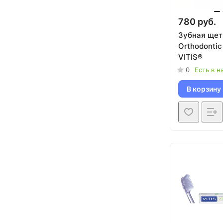
780 руб.
Зубная щет
Orthodontic
VITIS®
0
Есть в н
В корзину