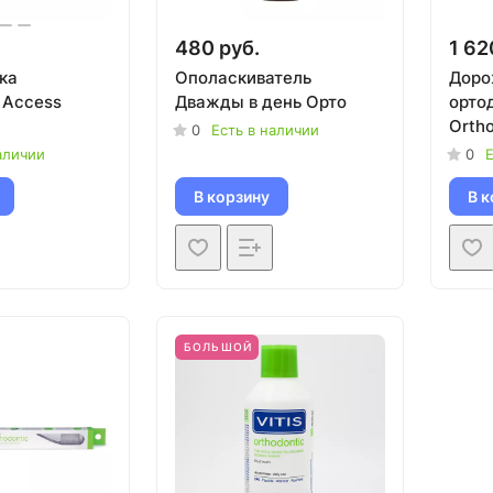
480 руб.
1 62
ка
Ополаскиватель
Доро
 Access
Дважды в день Орто
орто
Ortho
0
Есть в наличии
аличии
0
Е
В корзину
В к
БОЛЬШОЙ