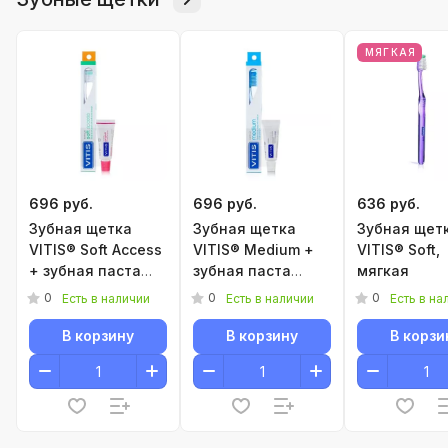
МЯГКАЯ
696 руб.
696 руб.
636 руб.
Зубная щетка
Зубная щетка
Зубная щет
VITIS® Soft Access
VITIS® Medium +
VITIS® Soft,
+ зубная паста
зубная паста
мягкая
VITIS®15 мл
VITIS® Whitening
0
0
0
Есть в наличии
Есть в наличии
Есть в на
15мл
В корзину
В корзину
В корзи