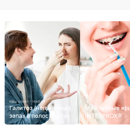
наш ответ - Halita®
Галитоз (неприятный
Межзубные ер
запах в полости рта)
INTERPROX®