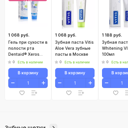
ГЕЛЬ
1 068 руб.
1 068 руб.
1 188 руб.
Гель при сухости в
Зубная паста Vitis
Зубная пас
полости рта
Aloe Vera зубные
Whitening VI
Dentaid® Xeros
пасты в Москве
100мл
50мл зубные гели
0
0
0
Есть в наличии
Есть в наличии
Есть в на
В корзину
В корзину
В корзи
Зубные щетки