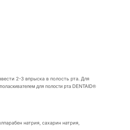
Для
звести 2-3 впрыска в полость рта.
 ополаскивателем для полости рта DENTAID®
илпарабен натрия, сахарин натрия,